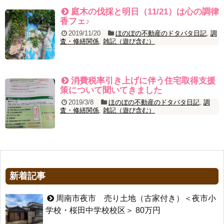
庭木の伐採と明日（11/21）は心の調律
香フェ♪
2019/11/20
ほのぼの不動産のドタバタ日記
,
調
査・修繕関係
,
雑記（遊び含む）
消費税率引き上げに伴う住宅取得支援
策について聞いてきました
2019/3/8
ほのぼの不動産のドタバタ日記
,
調
査・修繕関係
,
雑記（遊び含む）
新着記事
周南市夜市 売り土地（古家付き）＜夜市小
学校・桜田中学校校区＞ 80万円