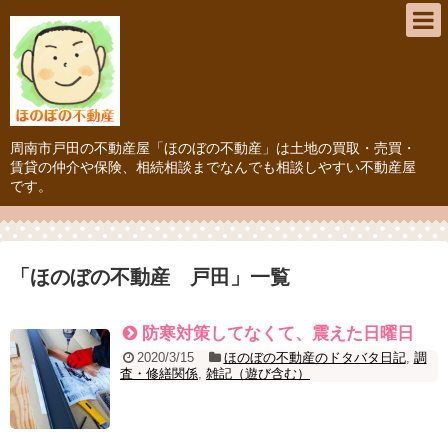
周南市戸田の不動産屋「ほのぼの不動産」は土地の買取・売買・
賃貸の仲介や保険、相続相談までなんでも相談しやすい不動産屋
です。
「
ほのぼの不動産 戸田
」
一覧
防寒対策してなくて、震えた日曜日
2020/3/15
ほのぼの不動産のドタバタ日記
,
調
査・修繕関係
,
雑記（遊び含む）