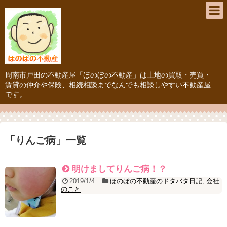
周南市戸田の不動産屋「ほのぼの不動産」は土地の買取・売買・
賃貸の仲介や保険、相続相談までなんでも相談しやすい不動産屋
です。
「
りんご病
」
一覧
明けましてりんご病！？
2019/1/4
ほのぼの不動産のドタバタ日記
,
会社
のこと