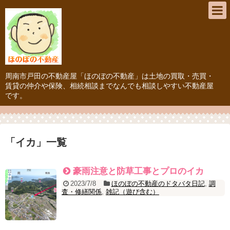
周南市戸田の不動産屋「ほのぼの不動産」は土地の買取・売買・
賃貸の仲介や保険、相続相談までなんでも相談しやすい不動産屋
です。
「
イカ
」
一覧
豪雨注意と防草工事とプロのイカ
2023/7/8
ほのぼの不動産のドタバタ日記
,
調
査・修繕関係
,
雑記（遊び含む）