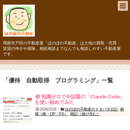
周南市戸田の不動産屋「ほのぼの不動産」は土地の買取・売買・
賃貸の仲介や保険、相続相談までなんでも相談しやすい不動産屋
です。
「
優待 自動取得 プログラミング
」
一覧
知識ゼロで今話題の「Claude Code」
を使い始めてみた
2026/2/19
ほのぼの不動産のドタバタ日記
,
相
場（株・OP・FX）
,
雑記（遊び含む）