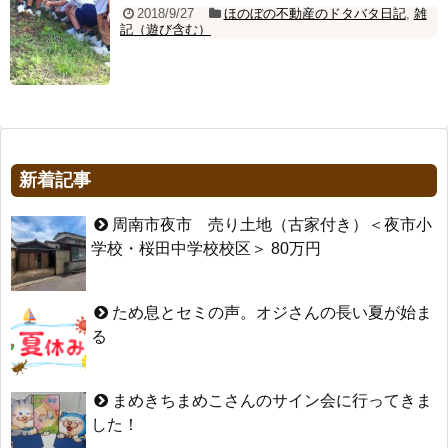
2018/9/27
ほのぼの不動産のドタバタ日記
,
雑
記（遊び含む）
新着記事
周南市夜市 売り土地（古家付き）＜夜市小
学校・桜田中学校校区＞ 80万円
ため息とセミの声。オジさんの長い夏が始ま
る
まめきちまめこさんのサイン会に行ってきま
した！