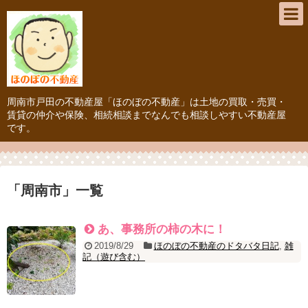
周南市戸田の不動産屋「ほのぼの不動産」は土地の買取・売買・
賃貸の仲介や保険、相続相談までなんでも相談しやすい不動産屋
です。
「
周南市
」
一覧
あ、事務所の柿の木に！
2019/8/29
ほのぼの不動産のドタバタ日記
,
雑
記（遊び含む）