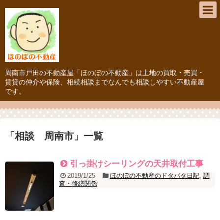
周南市戸田の不動産屋「ほのぼの不動産」は土地の買取・売買・
賃貸の仲介や保険、相続相談までなんでも相談しやすい不動産屋
です。
「
相談 周南市
」
一覧
引っ掛けシーリングの天井取付工事
2019/1/25
ほのぼの不動産のドタバタ日記
,
調
査・修繕関係