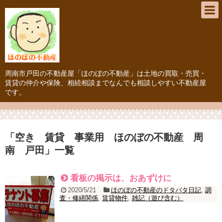
周南市戸田の不動産屋「ほのぼの不動産」は土地の買取・売買・
賃貸の仲介や保険、相続相談までなんでも相談しやすい不動産屋
です。
「
空き 賃貸 事業用 ほのぼの不動産 周
南 戸田
」
一覧
看板の掲示は、おあずけに
2020/5/21
ほのぼの不動産のドタバタ日記
,
調
査・修繕関係
,
賃貸物件
,
雑記（遊び含む）