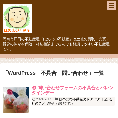
周南市戸田の不動産屋「ほのぼの不動産」は土地の買取・売買・
賃貸の仲介や保険、相続相談までなんでも相談しやすい不動産屋
です。
「
WordPress 不具合 問い合わせ
」
一覧
問い合わせフォームの不具合とバレン
タインデー
2021/2/17
ほのぼの不動産のドタバタ日記
,
会
社のこと
,
雑記（遊び含む）