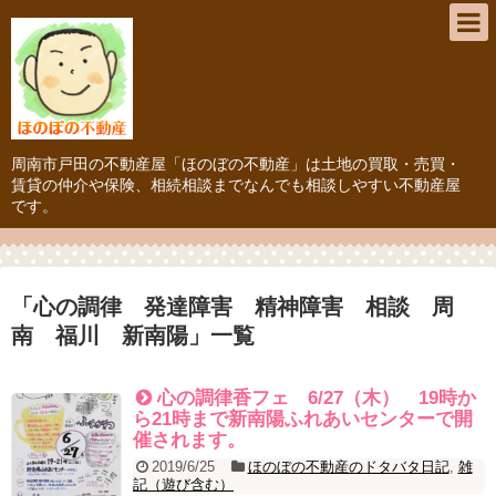
周南市戸田の不動産屋「ほのぼの不動産」は土地の買取・売買・
賃貸の仲介や保険、相続相談までなんでも相談しやすい不動産屋
です。
「
心の調律 発達障害 精神障害 相談 周
南 福川 新南陽
」
一覧
心の調律香フェ 6/27（木） 19時か
ら21時まで新南陽ふれあいセンターで開
催されます。
2019/6/25
ほのぼの不動産のドタバタ日記
,
雑
記（遊び含む）