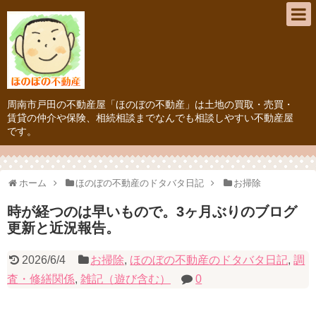
周南市戸田の不動産屋「ほのぼの不動産」は土地の買取・売買・
賃貸の仲介や保険、相続相談までなんでも相談しやすい不動産屋
です。
ホーム
ほのぼの不動産のドタバタ日記
お掃除
時が経つのは早いもので。3ヶ月ぶりのブログ
更新と近況報告。
2026/6/4
お掃除
,
ほのぼの不動産のドタバタ日記
,
調
査・修繕関係
,
雑記（遊び含む）
0