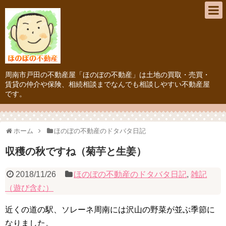
周南市戸田の不動産屋「ほのぼの不動産」は土地の買取・売買・
賃貸の仲介や保険、相続相談までなんでも相談しやすい不動産屋
です。
ホーム
ほのぼの不動産のドタバタ日記
収穫の秋ですね（菊芋と生姜）
2018/11/26
ほのぼの不動産のドタバタ日記
,
雑記
（遊び含む）
近くの道の駅、ソレーネ周南には沢山の野菜が並ぶ季節に
なりました。