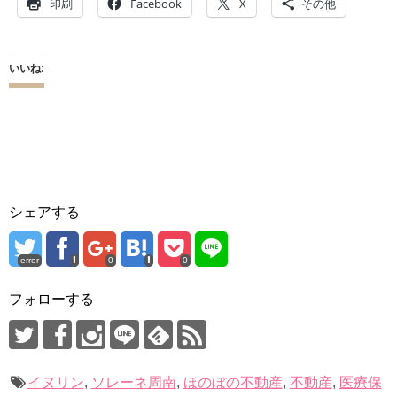
印刷
Facebook
X
その他
いいね:
シェアする
error
0
0
フォローする
イヌリン
,
ソレーネ周南
,
ほのぼの不動産
,
不動産
,
医療保