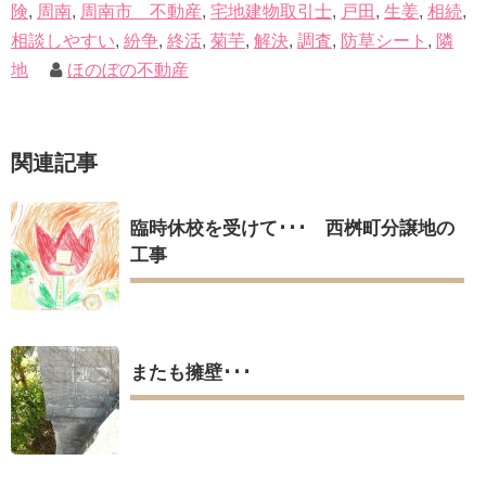
険
,
周南
,
周南市 不動産
,
宅地建物取引士
,
戸田
,
生姜
,
相続
,
相談しやすい
,
紛争
,
終活
,
菊芋
,
解決
,
調査
,
防草シート
,
隣
地
ほのぼの不動産
関連記事
臨時休校を受けて･･･ 西桝町分譲地の
工事
またも擁壁･･･