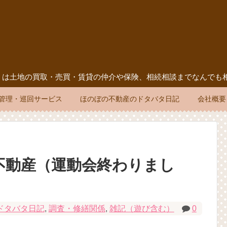
」は土地の買取・売買・賃貸の仲介や保険、相続相談までなんでも
管理・巡回サービス
ほのぼの不動産のドタバタ日記
会社概要
不動産（運動会終わりまし
ドタバタ日記
,
調査・修繕関係
,
雑記（遊び含む）
0