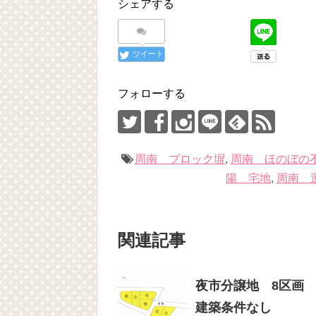
シェアする
ツイート
フォローする
周南 ブロック塀
,
周南 ほのぼの
陽 宅地
,
周南 
関連記事
夜市分譲地 8区画 8
建築条件なし