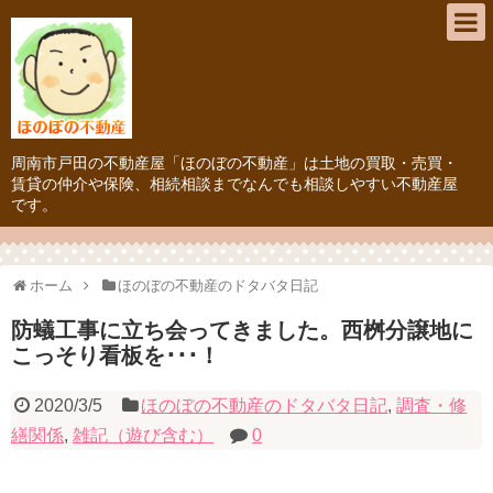
周南市戸田の不動産屋「ほのぼの不動産」は土地の買取・売買・
賃貸の仲介や保険、相続相談までなんでも相談しやすい不動産屋
です。
ホーム
ほのぼの不動産のドタバタ日記
防蟻工事に立ち会ってきました。西桝分譲地に
こっそり看板を･･･！
2020/3/5
ほのぼの不動産のドタバタ日記
,
調査・修
繕関係
,
雑記（遊び含む）
0