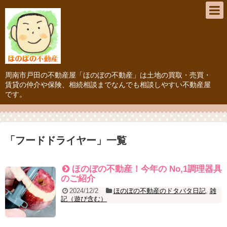
周南市戸田の不動産屋「ほのぼの不動産」は土地の買取・売買・
賃貸の仲介や保険、相続相談までなんでも相談しやすい不動産屋
です。
「
フードドライヤー
」
一覧
ほのぼの不動産！今年の No,1調理器具
のご紹介
2024/12/2
ほのぼの不動産のドタバタ日記
,
雑
記（遊び含む）