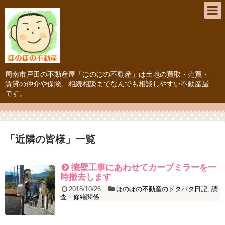
周南市戸田の不動産屋「ほのぼの不動産」は土地の買取・売買・
賃貸の仲介や保険、相続相談までなんでも相談しやすい不動産屋
です。
「
近隣の皆様
」
一覧
擁壁工事にあわせてカーブミラーを一
時撤去します
2018/10/26
ほのぼの不動産のドタバタ日記
,
調
査・修繕関係